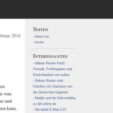
Seiten
ebruar 2014
About me
Archiv
Interessantes
Debian Router Part2:
Firewall, Portfreigaben und
Erreichbarkeit von außen
Debian Router statt
den
FritzBox mit Glasfaser von
der Deutschen Giganetz
en vom
Mailjet und die Deliverability
aus und
zu @t-online.de
ssen kann.
Wo bleibt E-Mail 2.0?