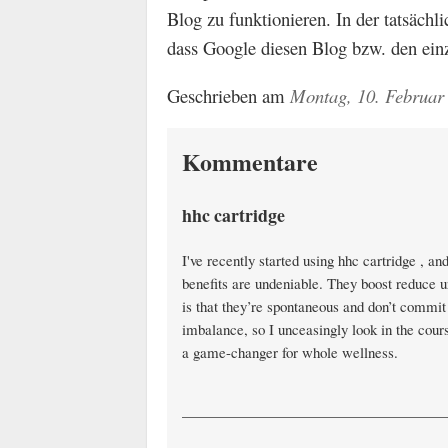
Blog zu funktionieren. In der tatsächl
dass Google diesen Blog bzw. den einze
Geschrieben am
Montag, 10. Februar
Kommentare
hhc cartridge
I've recently started using hhc cartridge , 
benefits are undeniable. They boost reduce u
is that they’re spontaneous and don’t commi
imbalance, so I unceasingly look in the cour
a game-changer for whole wellness.