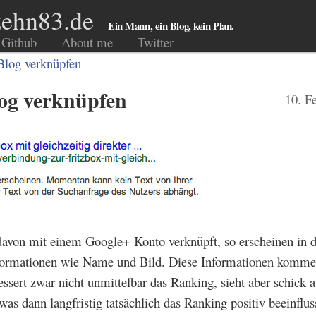
ehn83.de
Ein Mann, ein Blog, kein Plan.
Github
About me
Twitter
Blog verknüpfen
og verknüpfen
10. F
 davon mit einem Google+ Konto verknüpft, so erscheinen in 
nformationen wie Name und Bild. Diese Informationen komm
sert zwar nicht unmittelbar das Ranking, sieht aber schick 
 was dann langfristig tatsächlich das Ranking positiv beeinflu