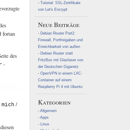
Tutorial: SSL-Zertifikate
evorzugte
von Let's Encrypt
Neue Beiträge
des
 fortan
Debian Router Part2:
Firewall, Portfreigaben und
Erreichbarkeit von außen
Debian Router statt
eite des
FritzBox mit Glasfaser von
-
r
der Deutschen Giganetz
OpenVPN in einem LXC-
Container auf einem
Raspberry Pi 4 mit Ubuntu
Kategorien
/
 mich
Allgemein
Apps
Linux
 diesen