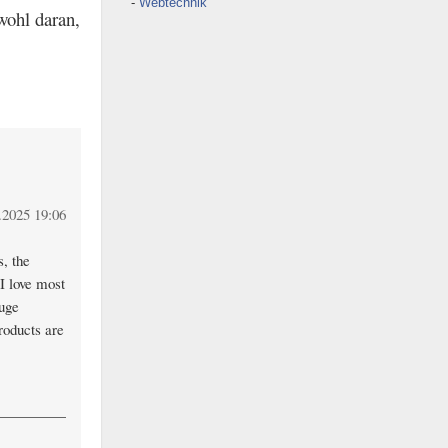
Webtechnik
wohl daran,
.2025 19:06
, the
I love most
huge
roducts are