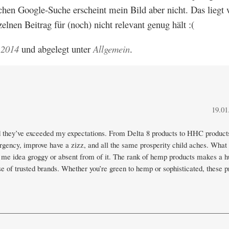
ichen Google-Suche erscheint mein Bild aber nicht. Das liegt 
lnen Beitrag für (noch) nicht relevant genug hält :(
 2014
und abgelegt unter
Allgemein
.
19.01
and they’ve exceeded my expectations. From Delta 8 products to HHC products
rgency, improve have a zizz, and all the same prosperity child aches. What 
t me idea groggy or absent from of it. The rank of hemp products makes a 
se of trusted brands. Whether you’re green to hemp or sophisticated, these p