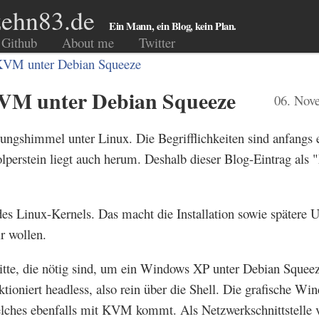
ehn83.de
Ein Mann, ein Blog, kein Plan.
Github
About me
Twitter
 KVM unter Debian Squeeze
KVM unter Debian Squeeze
06. Nov
ungshimmel unter Linux. Die Begrifflichkeiten sind anfangs 
lperstein liegt auch herum. Deshalb dieser Blog-Eintrag als 
s Linux-Kernels. Das macht die Installation sowie spätere U
r wollen.
ritte, die nötig sind, um ein Windows XP unter Debian Squee
tioniert headless, also rein über die Shell. Die grafische Wi
elches ebenfalls mit KVM kommt. Als Netzwerkschnittstelle