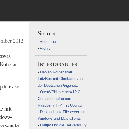
Seiten
ember 2012
About me
Archiv
etwas
Interessantes
"Notiz an
Debian Router statt
FritzBox mit Glasfaser von
pdates so
der Deutschen Giganetz
OpenVPN in einem LXC-
Container auf einem
Raspberry Pi 4 mit Ubuntu
ze mit
Debian Linux Fileserver für
ndows-
Windows und Mac Clients
 verwenden
Mailjet und die Deliverability