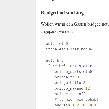
Bridged networking
Wollen wir in den Gästen bridged ne
angepasst werden:
auto  eth0

iface eth0 inet manual

auto br0

iface br0 inet 
static
    bridge_ports eth0

    bridge_fd 
9
    bridge_hello 
2
    bridge_maxage 
12
    bridge_stp off

# ab hier wie gehabt
    address 
192.168
.0
.1