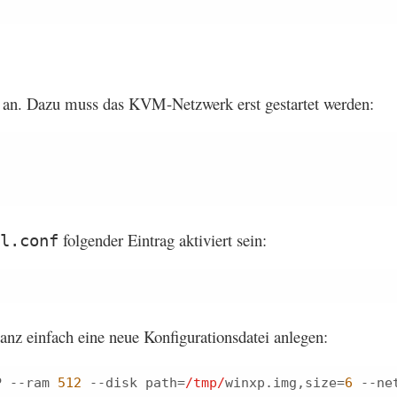
an. Dazu muss das KVM-Netzwerk erst gestartet werden:
folgender Eintrag aktiviert sein:
l.conf
ganz einfach eine neue Konfigurationsdatei anlegen:
P --ram 
512
 --disk path=
/tmp/
winxp.img,size=
6
 --net