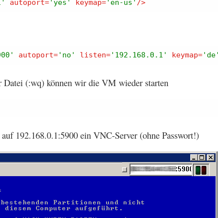
1'
autoport
=
'yes'
keymap
=
'en-us'
/>
900'
autoport
=
'no'
listen
=
'192.168.0.1'
keymap
=
'de
 Datei (:wq) können wir die VM wieder starten
 auf 192.168.0.1:5900 ein VNC-Server (ohne Passwort!)