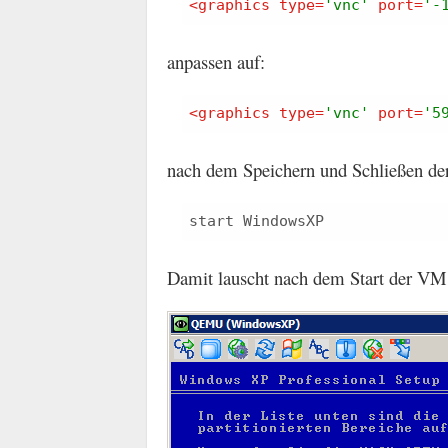
<
graphics
type
=
'vnc'
port
=
'-
anpassen auf:
<
graphics
type
=
'vnc'
port
=
'5
nach dem Speichern und Schließen der
Damit lauscht nach dem Start der VM